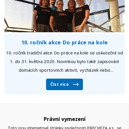
10. ročník akce Do práce na kole
10. ročník tradiční akce Do práce na kole se uskutečnil od
1. do 31. května 2020. Novinkou bylo také zapisování
domácích sportovních aktivit, vycházek nebo
bezmotorových cest na nákup. Výzvu každoročně pořádá
Číst více
spolek AutoMat.&nbsp;
Právní vymezení
Toto jsou internetové stránky společnosti PRECHEZA a.s., se