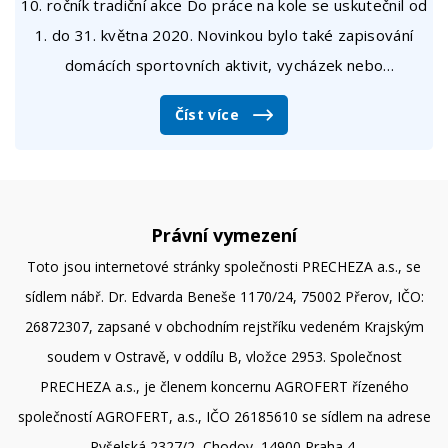
10. ročník tradiční akce Do práce na kole se uskutečnil od
1. do 31. května 2020. Novinkou bylo také zapisování
domácích sportovních aktivit, vycházek nebo
bezmotorových cest na nákup. Výzvu každoročně pořádá
Číst více
spolek AutoMat.&nbsp;
Právní vymezení
Toto jsou internetové stránky společnosti PRECHEZA a.s., se
sídlem nábř. Dr. Edvarda Beneše 1170/24, 75002 Přerov, IČO:
26872307, zapsané v obchodním rejstříku vedeném Krajským
soudem v Ostravě, v oddílu B, vložce 2953. Společnost
PRECHEZA a.s., je členem koncernu AGROFERT řízeného
společností AGROFERT, a.s., IČO 26185610 se sídlem na adrese
Pyšelská 2327/2, Chodov, 14900 Praha 4.