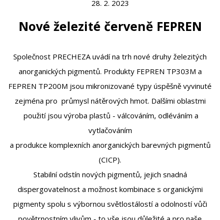
28. 2. 2023
Nové železité červeně FEPREN
Společnost PRECHEZA uvádí na trh nové druhy železitých
anorganických pigmentů. Produkty FEPREN TP303M a
FEPREN TP200M jsou mikronizované typy úspěšně vyvinuté
zejména pro průmysl nátěrových hmot. Dalšími oblastmi
použití jsou výroba plastů - válcováním, odléváním a
vytlačováním
a produkce komplexních anorganických barevných pigmentů
(CICP).
Stabilní odstín nových pigmentů, jejich snadná
dispergovatelnost a možnost kombinace s organickými
pigmenty spolu s výbornou světlostálostí a odolností vůči
povětrnostním vlivům - to vše jsou důležité a pro naše